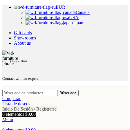
EUR
Canada
USA
Japan
Gift cards
Showrooms
About us
(686) 492-1044
Contact with an expert
Búsqueda
Comparar
Lista de deseos
Inicio De Sesión / Registrarse
0
elementos
$
0.00
Menú
0
elementos
$
0.00